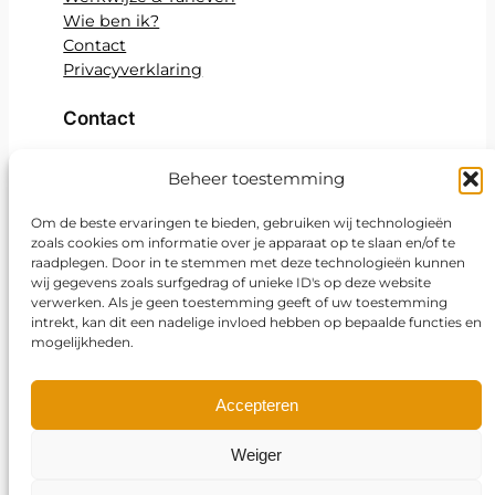
Wie ben ik?
Contact
Privacyverklaring
Contact
Praktijk ANNders
Beheer toestemming
Om de beste ervaringen te bieden, gebruiken wij technologieën
Ann Driesen
zoals cookies om informatie over je apparaat op te slaan en/of te
raadplegen. Door in te stemmen met deze technologieën kunnen
wij gegevens zoals surfgedrag of unieke ID's op deze website
Neerhofstraat 38
verwerken. Als je geen toestemming geeft of uw toestemming
intrekt, kan dit een nadelige invloed hebben op bepaalde functies en
2300 Turnhout​
mogelijkheden.
0486 024 514
Accepteren
ann@praktijkannders.be
Weiger
Instagram
Facebook
LinkedIn